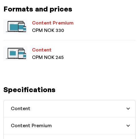
Formats and prices
Content Premium
CPM NOK 330
Content
CPM NOK 245
Specifications
Content
Content Premium