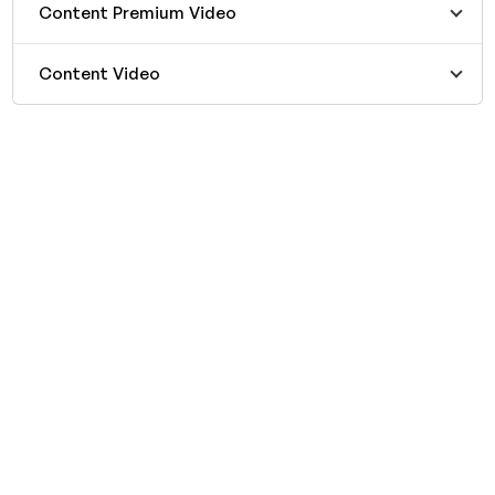
Content Premium Video
Content Video