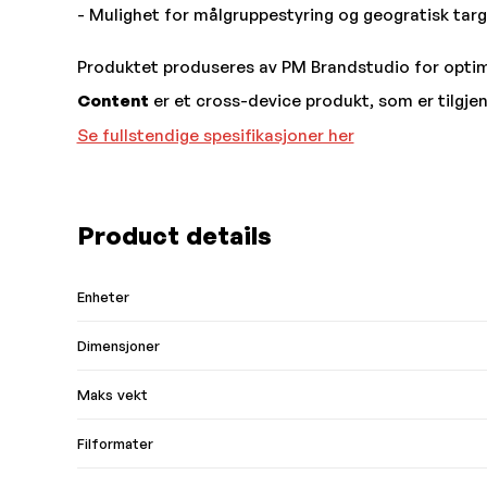
- Mulighet for målgruppestyring og geogratisk targ
Produktet produseres av PM Brandstudio for optima
Content
er et cross-device produkt, som er tilgje
Se fullstendige spesifikasjoner her
Product details
Enheter
Dimensjoner
Maks vekt
Filformater