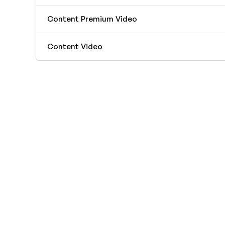
Content Premium Video
Content Video