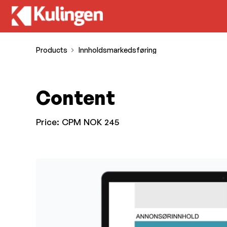
Products
Innholdsmarkedsføring
Content
Price:
CPM NOK 245