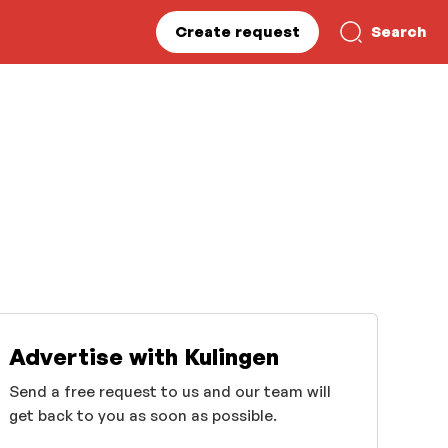
Create request
Search
Advertise with Kulingen
Send a free request to us and our team will
get back to you as soon as possible.